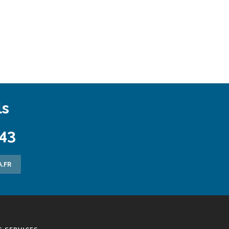
ls
 43
.FR