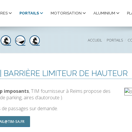
URES
PORTAILS
MOTORISATION
ALUMINIUM
PL
ACCUEIL
PORTAILS
CO
 BARRIÈRE LIMITEUR DE HAUTEUR
op imposants
, TIM fournisseur à Reims propose des
 de parking, aires d’autoroute ).
rs de passages sur demande.
AIL@TIM-SA.FR