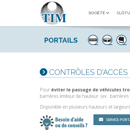
SOCIÉTÉ
CLÔT
PORTAILS
CONTRÔLES D'ACCÈS |
Pour
éviter le passage de véhicules tr
barrières limiteur de hauteur. (ex : barrières
Disponible en plusieurs hauteurs et largeu
SERVICE-PORT