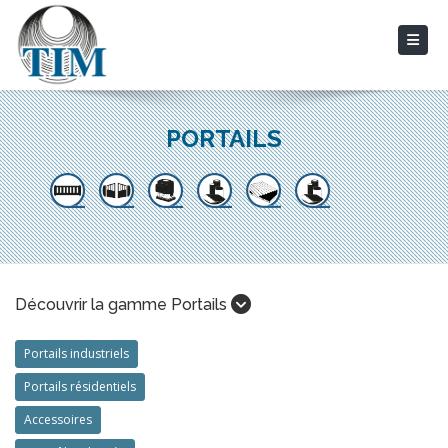
PORTAILS
Découvrir la gamme Portails
Portails industriels
Portails résidentiels
Accessoires