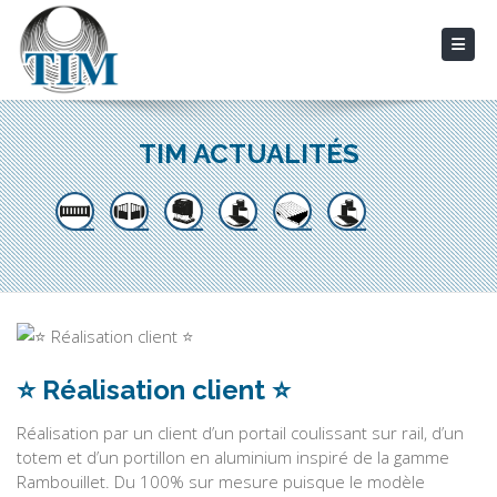
TIM ACTUALITÉS
⭐ Réalisation client ⭐
Réalisation par un client d’un portail coulissant sur rail, d’un
totem et d’un portillon en aluminium inspiré de la gamme
Rambouillet. Du 100% sur mesure puisque le modèle